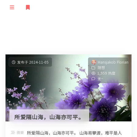
登录
首页
归档
文章
清单
发布于 2024-11-05
Hansjakob Florian
订阅
随想
留言
极客
1,959 热度
无~
友人
TS语音
随想
说说
STEAM
笔记
验证
STATUS
所爱隔山海，山海亦可平。
摘要
所爱隔山海，山海亦可平。 山海易攀渡，难平是人