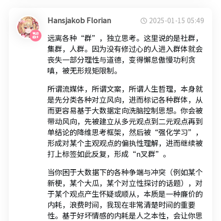
Hansjakob Florian
2025-01-15 05:49
远离各种“群”，独立思考。这里说的是社群，
集群，人群。因为没有修过心的人进入群体就会
丧失一部分理性与道德，变得懈怠傲慢功利贪
嗔，被无形规矩限制。
所谓流媒体，所谓文案，所谓人生哲理，本身就
是先分类各种对立风向，进而标记各种群体，从
而更容易基于大数据定向洗脑控制思想。你会被
带动风向，先被建立从多元观点到二元观点再到
单结论的降维思考框架，然后被“强化学习”，
形成对某个主观观点的偏执性理解，进而继续被
打上标签如此反复，形成“n叉群”。
当你困于大数据下的各种争端与冲突（例如某个
新梗，某个大瓜，某个对立性探讨的话题），对
于某个观点产生怀疑或顺从，本质是一种廉价的
内耗，浪费时间，我现在非常清楚时间的重要
性。基于好坏情感的内耗是人之本性，会让你思