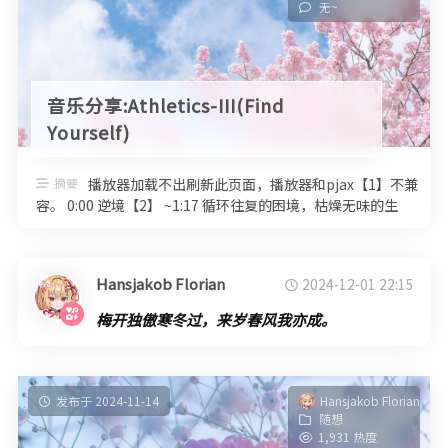
无~
音乐分享:Athletics-III(Find
Yourself)
摘要
播放器加载不出刷新此页面，播放器和pjax【1】不兼
容。 0:00 逆境【2】 ~1:17 循环往复的困境，枯燥无味的生
活。 1: …
Hansjakob Florian
2024-12-01 22:15
梅开独傲寒冬过，来岁春风我亦成。
发布于 2024-11-14
Hansjakob Florian
随想
1,931 热度