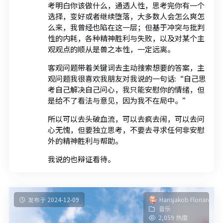
考明白你该做什么，通透人性，思考完你有一个
选择，变好或者继续堕落，大多数人会怎么爽怎
么来，我曾经也陷在这一层；但基于冲突与批判
性的内耗，各种精神胜利与失败，以及对某个主
观观点的顺从是兽之本性，一定远离。
客观问题带着关键词去主动搜索想要的答案，主
观问题我很喜欢我朋友对我说的一句话:“自己思
考自己解决自己问心，我只能安慰你的情绪，但
是给不了看法与意见，因为我不在局中。”
所以可以去头破血流，可以去疯去闹，可以去问
心无愧，但要独立思考，不要去寻求任何非安慰
外的精神胜利与帮助。
我说的也辩证看待。
发布于 2024-12-09
Hansjakob Florian
音乐
2,059 热度