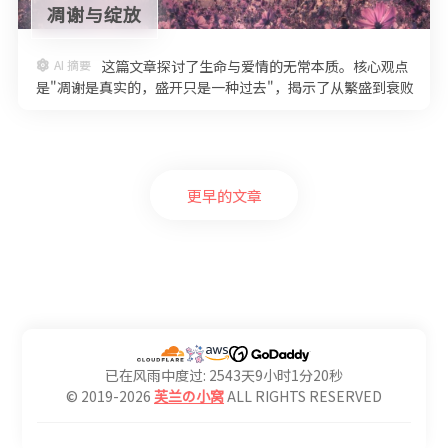
凋谢与绽放
AI 摘要
这篇文章探讨了生命与爱情的无常本质。核心观点
是"凋谢是真实的，盛开只是一种过去"，揭示了从繁盛到衰败
是万物的必然规律。作者通过花朵的比喻，指出转瞬即逝的美
反而让我们更珍视当下，这种认知能帮助我们坦然面对失去。
在爱情层面，
更早的文章
已在风雨中度过: 2543天9小时1分21秒
© 2019-2026
芙兰の小窝
ALL RIGHTS RESERVED