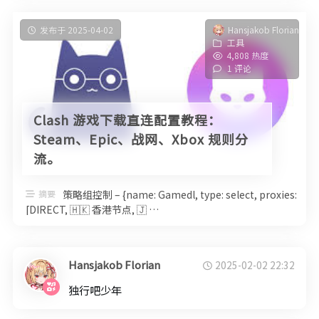
许指定域名访问资源； 3. 设置静态
发布于 2025-04-02
Hansjakob Florian
工具
4,808 热度
1 评论
Clash 游戏下载直连配置教程：
Steam、Epic、战网、Xbox 规则分
流。
摘要
策略组控制 – {name: Gamedl, type: select, proxies:
[DIRECT, 🇭🇰 香港节点, 🇯 …
Hansjakob Florian
2025-02-02 22:32
独行吧少年