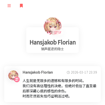
登录
首页
归档
Hansjakob Florian
文章
清单
销声匿迹的隐士
订阅
留言
极客
友人
TS语音
随想
Hansjakob Florian
2026-03-17 23:39
说说
STEAM
笔记
人生就是无限多的遗憾和有限多的时间。
验证
STATUS
我们没有高估理性的决绝，但绝对低估了直至最
后那深藏心底的感性的余伤。
时而茫然若失恰巧证明活过吧。