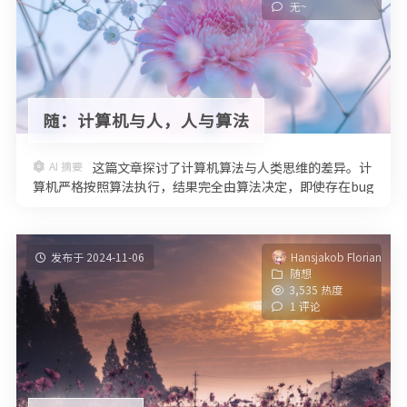
无~
随：计算机与人，人与算法
AI 摘要
这篇文章探讨了计算机算法与人类思维的差异。计
算机严格按照算法执行，结果完全由算法决定，即使存在bug
也能通过理性优化过程修正。而人类思维则复杂矛盾，受基
因、情感和记忆等多重因素影响，无法像计算机那样完美执
行"人生算法"。
发布于 2024-11-06
Hansjakob Florian
随想
3,535 热度
1 评论