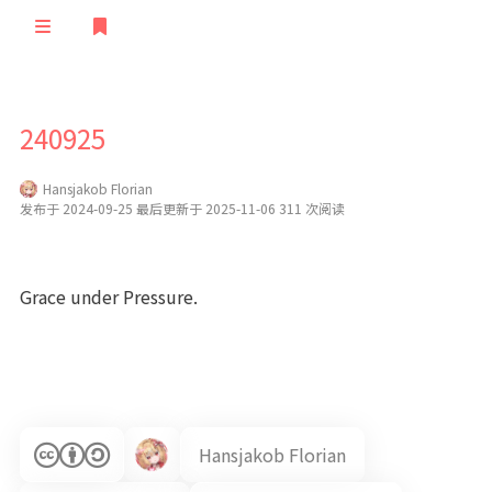
登录
首页
240925
归档
Hansjakob Florian
文章
清单
发布于 2024-09-25 最后更新于 2025-11-06 311 次阅读
订阅
留言
极客
友人
Grace under Pressure.
TS语音
随想
说说
STEAM
笔记
验证
STATUS
Hansjakob Florian