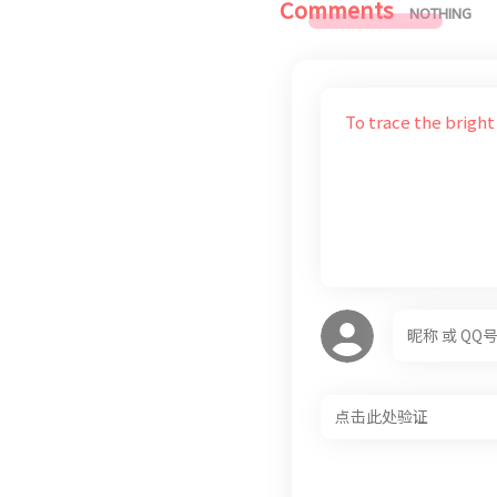
Comments
NOTHING
To trace the brigh