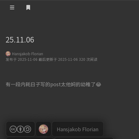
登录
首页
25.11.06
归档
Hansjakob Florian
文章
清单
发布于 2025-11-06 最后更新于 2025-11-06 320 次阅读
订阅
留言
极客
友人
TS语音
有一段内耗日子写的post太他妈的幼稚了😂
随想
说说
STEAM
笔记
验证
STATUS
Hansjakob Florian