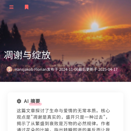
登录
首页
归档
凋谢与绽放
文章
清单
订阅
留言
极客
Hansjakob Florian
发布于 2024-11-06
最后更新于 2025-04-17
3,539 次阅读
友人
TS语音
随想
说说
STEAM
笔记
AI 摘要
验证
STATUS
这篇文章探讨了生命与爱情的无常本质。核心
观点是"凋谢是真实的，盛开只是一种过去"，
揭示了从繁盛到衰败是万物的必然规律。作者
通过花朵的比喻，指出转瞬即逝的美反而让我