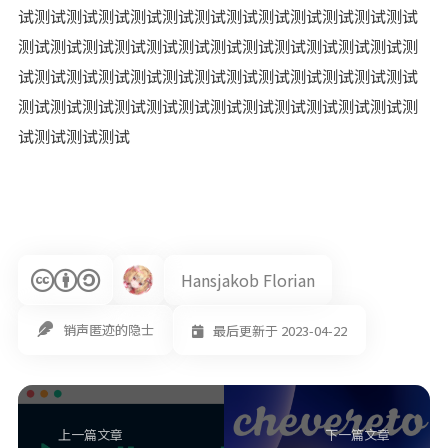
试测试测试测试测试测试测试测试测试测试测试测试测试
测试测试测试测试测试测试测试测试测试测试测试测试测
试测试测试测试测试测试测试测试测试测试测试测试测试
测试测试测试测试测试测试测试测试测试测试测试测试测
试测试测试测试
Hansjakob Florian
销声匿迹的隐士
最后更新于 2023-04-22
上一篇文章
下一篇文章