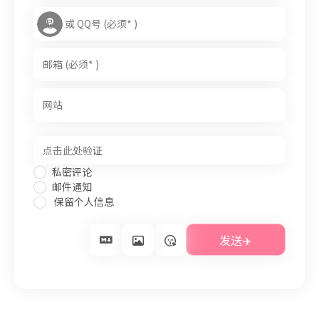
私密评论
邮件通知
保留个人信息