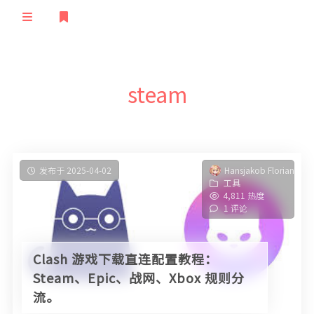
登录
首页
steam
归档
文章
清单
订阅
留言
极客
发布于 2025-04-02
Hansjakob Florian
工具
友人
TS语音
随想
4,811 热度
1 评论
说说
STEAM
笔记
验证
STATUS
Clash 游戏下载直连配置教程：
Steam、Epic、战网、Xbox 规则分
流。