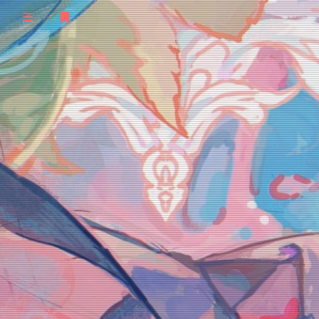
登录
首页
归档
文章
清单
订阅
留言
极客
友人
TS语音
随想
说说
STEAM
笔记
验证
STATUS