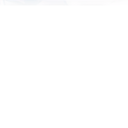
Article
发布于 2023-05-01
Hansjakob Florian
文章
1,458 热度
无~
使用QuantmultX获取cookie
AI 摘要
这篇文章介绍了如何使用QuantmultX获取某些软
件的cookie。作者提供了一个示例软件——QQ音乐，并在
iPhone 13 Pro上进行演示。用户需要安装mitm证书，打开
风车，开启http抓取，并登录目标软件以建
发布于 2023-04-27
Hansjakob Florian